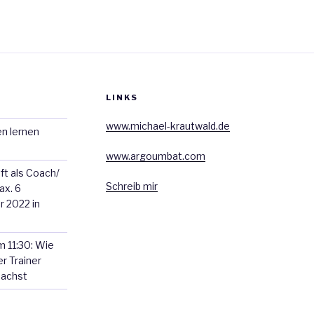
e
t
b
t
o
e
o
r
k
LINKS
www.michael-krautwald.de
n lernen
www.argoumbat.com
ft als Coach/
Schreib mir
ax. 6
r 2022 in
 11:30: Wie
r Trainer
machst