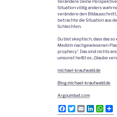
Verändere Deine Perspektive.
Situation völlig anders wahrn
verändere den Bildausschnitt,
betrachte die Situation aus d
Schlechten.
Du bist skeptisch, dass das so
Medizin nachgewiesenen Placeb
prophecy“. Das sind nichts an
umsonst heißt es „Glaube vers
michael-krautwald.de
Blog.michael-krautwald.de
Argoumbat.com
F
T
E
L
W
T
a
w
m
i
h
e