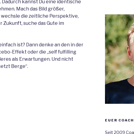
 Dadurch kannst Du eine identische
ehmen. Mach das Bild größer,
 wechsle die zeitliche Perspektive,
er Zukunft, suche das Gute im
 einfach ist? Dann denke an den in der
o-Effekt oder die „self fulfilling
deres als Erwartungen. Und nicht
etzt Berge“.
EUER COACH
Seit 2009 Coach