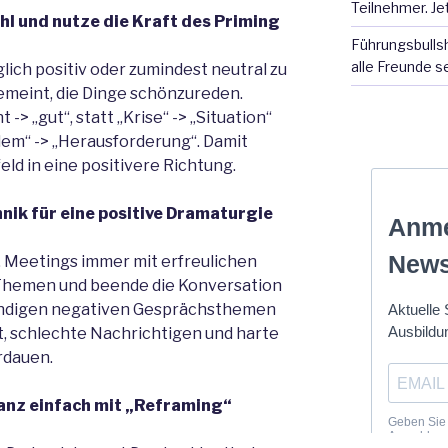
Teilnehmer. Je
hl und nutze die Kraft des Priming
Führungsbullsh
alle Freunde s
lich positiv oder zumindest neutral zu
gemeint, die Dinge schönzureden.
-> „gut“, statt „Krise“ -> „Situation“
blem“ -> „Herausforderung“. Damit
eld in eine positivere Richtung.
nik für eine positive Dramaturgie
 Meetings immer mit erfreulichen
 Themen und beende die Konversation
endigen negativen Gesprächsthemen
lft, schlechte Nachrichtigen und harte
rdauen.
 ganz einfach mit „Reframing“