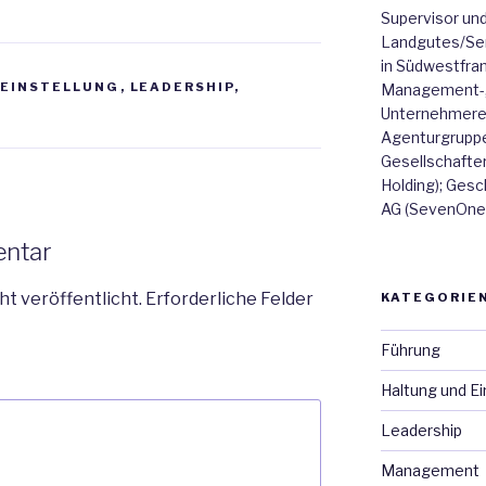
Supervisor und
Landgutes/Se
in Südwestfran
 EINSTELLUNG
,
LEADERSHIP
,
Management-, 
Unternehmerer
Agenturgruppe:
Gesellschafter
Holding); Ges
AG (SevenOne 
entar
ht veröffentlicht.
Erforderliche Felder
KATEGORIE
Führung
Haltung und Ei
Leadership
Management