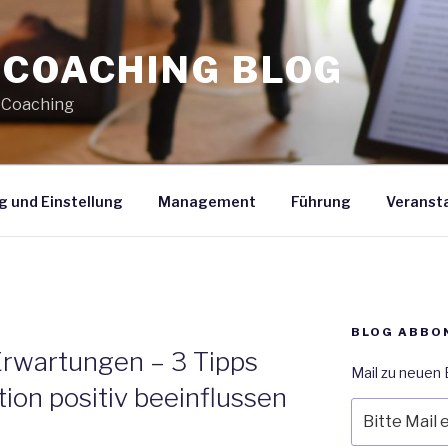
 COACHING BLOG
s Coaching
g und Einstellung
Management
Führung
Veranst
BLOG ABBO
Erwartungen – 3 Tipps
Mail zu neuen 
ion positiv beeinflussen