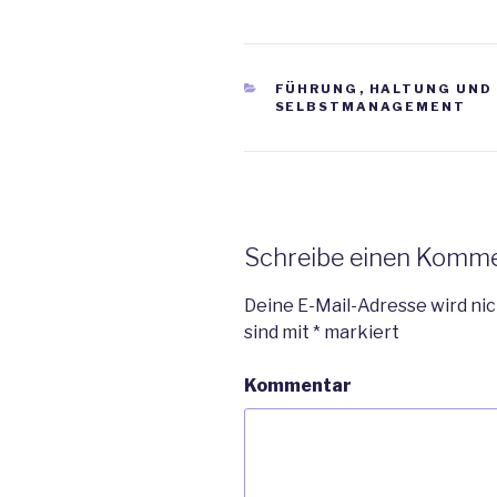
c
i
a
n
a
i
e
t
i
k
t
l
b
t
l
e
s
e
KATEGORIEN
FÜHRUNG
,
HALTUNG UND
SELBSTMANAGEMENT
o
e
d
A
n
o
r
I
p
k
n
p
Schreibe einen Komm
Deine E-Mail-Adresse wird nic
sind mit
*
markiert
Kommentar