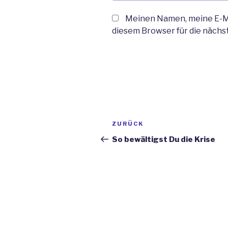
Meinen Namen, meine E-Ma
diesem Browser für die näch
Beitrags-
Vorheriger
ZURÜCK
Navigation
Beitrag
So bewältigst Du die Krise