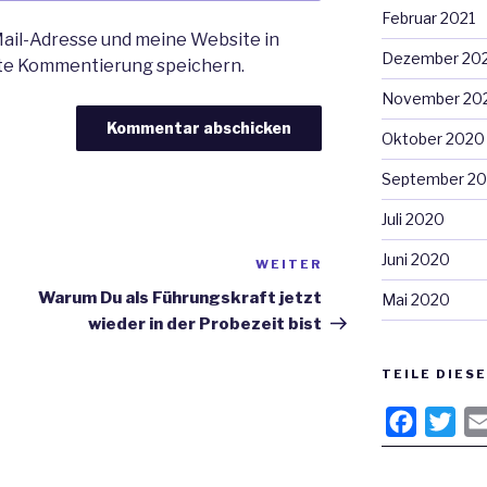
Februar 2021
il-Adresse und meine Website in
Dezember 20
ste Kommentierung speichern.
November 20
Oktober 2020
September 2
Juli 2020
Juni 2020
WEITER
Nächster
Beitrag
Warum Du als Führungskraft jetzt
Mai 2020
wieder in der Probezeit bist
TEILE DIES
F
T
a
w
c
i