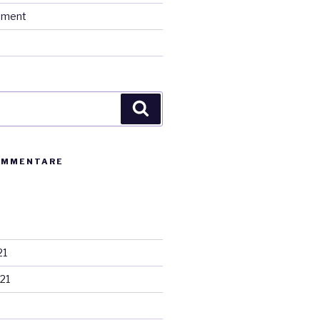
ement
d
Suchen
OMMENTARE
21
21