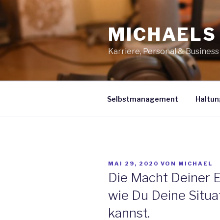
Zum
Inhalt
MICHAELS
springen
Karriere, Personal & Busines
Selbstmanagement
Haltun
VERÖFFENTLICHT
MAI 29, 2020
VON
MICHAEL
AM
Die Macht Deiner 
wie Du Deine Situat
kannst.