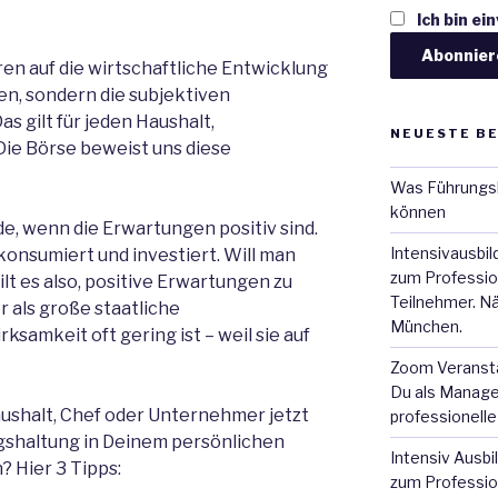
Ich bin ei
ren auf die wirtschaftliche Entwicklung
ten, sondern die subjektiven
s gilt für jeden Haushalt,
NEUESTE B
ie Börse beweist uns diese
Was Führungsk
können
, wenn die Erwartungen positiv sind.
Intensivausbil
onsumiert und investiert. Will man
zum Profession
t es also, positive Erwartungen zu
Teilnehmer. Nä
er als große staatliche
München.
samkeit oft gering ist – weil sie auf
Zoom Veransta
Du als Manager
ushalt, Chef oder Unternehmer jetzt
professionell
gshaltung in Deinem persönlichen
Intensiv Ausbi
? Hier 3 Tipps:
zum Profession