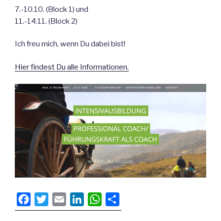
7.-10.10. (Block 1) und
11.-14.11. (Block 2)
Ich freu mich, wenn Du dabei bist!
Hier findest Du alle Informationen.
F
T
E
L
W
T
a
w
m
i
h
e