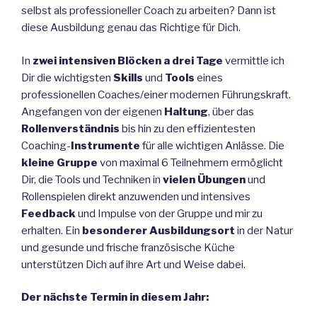
selbst als professioneller Coach zu arbeiten? Dann ist
diese Ausbildung genau das Richtige für Dich.
In
zwei intensiven Blöcken a drei Tage
vermittle ich
Dir die wichtigsten
Skills
und
Tools
eines
professionellen Coaches/einer modernen Führungskraft.
Angefangen von der eigenen
Haltung
, über das
Rollenverständnis
bis hin zu den effizientesten
Coaching-
Instrumente
für alle wichtigen Anlässe. Die
kleine Gruppe
von maximal 6 Teilnehmern ermöglicht
Dir, die Tools und Techniken in
vielen Übungen
und
Rollenspielen direkt anzuwenden und intensives
Feedback
und Impulse von der Gruppe und mir zu
erhalten. Ein
besonderer
Ausbildungsort
in der Natur
und gesunde und frische französische Küche
unterstützen Dich auf ihre Art und Weise dabei.
Der nächste Termin in diesem Jahr: