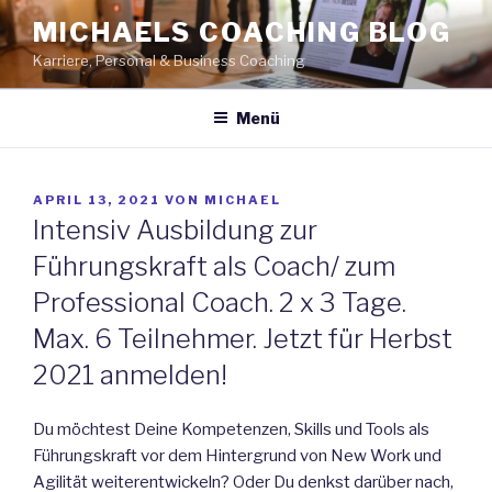
Zum
MICHAELS COACHING BLOG
Inhalt
Karriere, Personal & Business Coaching
springen
Menü
VERÖFFENTLICHT
APRIL 13, 2021
VON
MICHAEL
AM
Intensiv Ausbildung zur
Führungskraft als Coach/ zum
Professional Coach. 2 x 3 Tage.
Max. 6 Teilnehmer. Jetzt für Herbst
2021 anmelden!
Du möchtest Deine Kompetenzen, Skills und Tools als
Führungskraft vor dem Hintergrund von New Work und
Agilität weiterentwickeln? Oder Du denkst darüber nach,