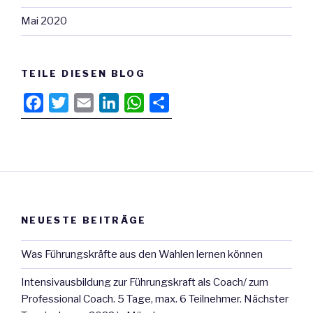
Mai 2020
TEILE DIESEN BLOG
F
T
E
L
W
T
a
w
m
i
h
e
c
i
a
n
a
i
e
t
i
k
t
l
b
t
l
e
s
e
o
e
d
A
n
o
r
I
p
NEUESTE BEITRÄGE
k
n
p
Was Führungskräfte aus den Wahlen lernen können
Intensivausbildung zur Führungskraft als Coach/ zum
Professional Coach. 5 Tage, max. 6 Teilnehmer. Nächster