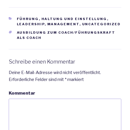
c
i
a
n
a
i
e
t
i
k
t
l
KATEGORIEN
FÜHRUNG
b
t
,
l
HALTUNG UND EINSTELLUNG
e
s
e
,
LEADERSHIP
,
MANAGEMENT
,
UNCATEGORIZED
o
e
d
A
n
SCHLAGWÖRTER
AUSBILDUNG ZUM COACH/FÜHRUNGSKRAFT
o
r
I
p
ALS COACH
k
n
p
Schreibe einen Kommentar
Deine E-Mail-Adresse wird nicht veröffentlicht.
Erforderliche Felder sind mit
*
markiert
Kommentar