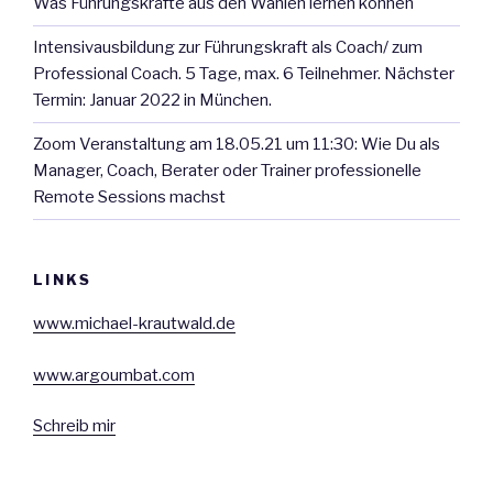
Was Führungskräfte aus den Wahlen lernen können
k
n
p
Intensivausbildung zur Führungskraft als Coach/ zum
Professional Coach. 5 Tage, max. 6 Teilnehmer. Nächster
Termin: Januar 2022 in München.
Zoom Veranstaltung am 18.05.21 um 11:30: Wie Du als
Manager, Coach, Berater oder Trainer professionelle
Remote Sessions machst
LINKS
www.michael-krautwald.de
www.argoumbat.com
Schreib mir