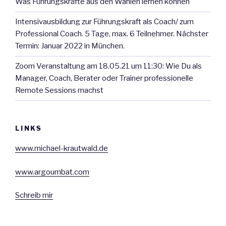
Was Führungskräfte aus den Wahlen lernen können
k
n
p
Intensivausbildung zur Führungskraft als Coach/ zum
Professional Coach. 5 Tage, max. 6 Teilnehmer. Nächster
Termin: Januar 2022 in München.
Zoom Veranstaltung am 18.05.21 um 11:30: Wie Du als
Manager, Coach, Berater oder Trainer professionelle
Remote Sessions machst
LINKS
www.michael-krautwald.de
www.argoumbat.com
Schreib mir